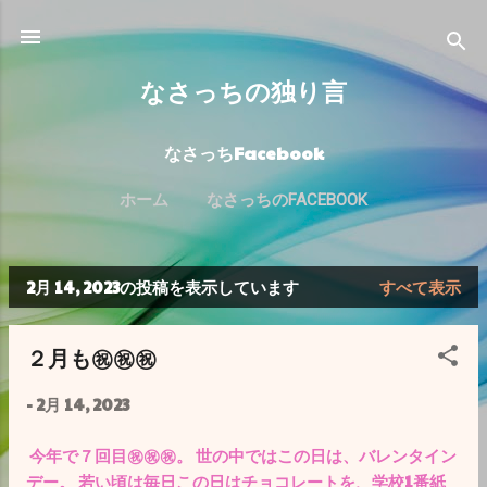
スキップしてメイン コンテンツに移動
なさっちの独り言
なさっちFacebook
ホーム
なさっちのFACEBOOK
2月 14, 2023の投稿を表示しています
すべて表示
投
稿
２月も㊗️㊗️㊗️
-
2月 14, 2023
今年で７回目㊗️㊗️㊗️。 世の中ではこの日は、バレンタイン
デー。 若い頃は毎日この日はチョコレートを、学校1番紙