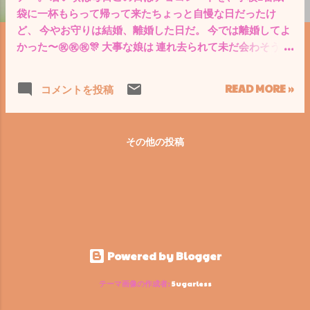
袋に一杯もらって帰って来たちょっと自慢な日だったけ
ど、 今やお守りは結婚、離婚した日だ。 今では離婚してよ
かった〜㊗️㊗️㊗️🎊 大事な娘は 連れ去られて未だ会わそうと
もしない鬼のような、最低な心をお持ちの方なので 会えな
いのは、悲しいけど💦 子供を連れ去れていき7年間も一切
READ MORE »
コメントを投稿
会わせない 卑劣な事が、出来るような人間の 元妻には👹👹
👹 一切の未練も欠片もない。🖤🤍💔💔💔💔💀 そんなことが
できる人と分かっただけでも離婚しても良かった。 好きで
その他の投稿
ない一人と居るより、一人で 自分で楽しいことしたほう
がよっぽど幸せ。 自由、自遊、自有みたいな… この先も人
生楽しく生きていこう！ 我が娘が性格が悪くなっていない
ことだけを祈るばかりだ！ 愛莉、 あなたの名前はパパがつ
けたんだからね！ 生まれたときね名前は、奈佐愛莉！ 小学
校1年生から一緒にできなかったこと大きくなってから一緒
にやろうな！ パパは楽しく元気に生きてるかね！心配しな
Powered by Blogger
くていいよ！ 今年は海外旅行も行くぞ！ そして全国を旅し
ます！ 愛莉、 パパはいつもあなたのそばにいるからね！ 頑
テーマ画像の作成者:
5ugarless
張れよ👍🎉