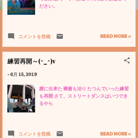
ださい。
READ MORE »
コメントを投稿
練習再開～(^_^)v
-
6月 15, 2019
腰に出来た 褥瘡も治り たつんでいった練習
も再開 さて、ストリートダンスはいつでき
るやら
READ MORE »
コメントを投稿