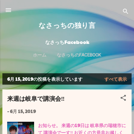
スキップしてメイン コンテンツに移動
なさっちの独り言
なさっちFacebook
ホーム
なさっちのFACEBOOK
6月 15, 2019の投稿を表示しています
すべて表示
投
稿
来週は岐阜で講演会‼️
-
6月 15, 2019
お知らせ。 来週の19日は 岐阜県の瑞穂市に
て 講演会でーす‼️ お近くの方是非お越しく