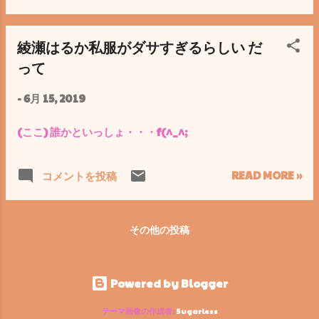
綾瀬はるか私服がダサすぎるらしい だ
って
-
6月 15, 2019
(ここ) 誰かといっしょ・・・f(^_^;
READ MORE »
コメントを投稿
その他の投稿
Powered by Blogger
テーマ画像の作成者:
5ugarless