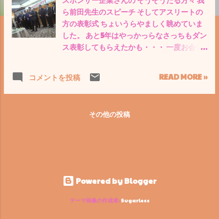
ら前田先生のスピーチ そしてアスリートの
方の表彰式 ちょいうらやましく眺めていま
した。 あと5年はやっかっらなさっちもダン
ス表彰してもらえたかも・・・ 一度お会い
したかった川村技師の社長さんと盛り上が
りました。 そしてこの２か月間で2回もお会
READ MORE »
コメントを投稿
いした元ｻｯｶｰ日本代表の選手 ゜
その他の投稿
Powered by Blogger
テーマ画像の作成者:
5ugarless